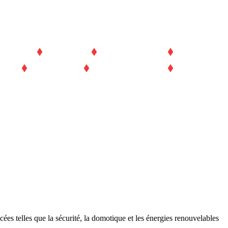
ATIONS
ÉQUIPES
PARTENAIRES
CONTACT
S
ÉQUIPES
PARTENAIRES
CONTACT
ées telles que la sécurité, la domotique et les énergies renouvelables